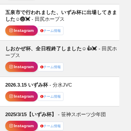
五泉市で行われました、いずみ杯に出場してきま
した☺️🏐💓
- 田尻ホープス
Instagram
チーム情報
しおかぜ杯、全日程終了しました☺️👍💓
- 田尻ホ
日
ープス
Instagram
チーム情報
2026.3.15 いずみ杯
- 分水JVC
日
Instagram
チーム情報
2025/3/15【いずみ杯】
- 笹神スポーツ少年団
日
Instagram
チーム情報