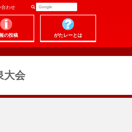
い合わせ
報の
投稿
がたレー
とは
泉大会