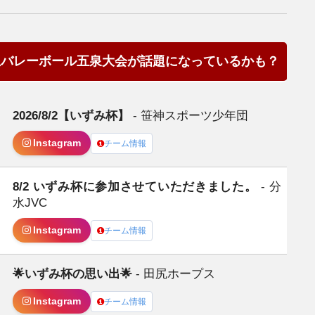
生バレーボール五泉大会が話題になっているかも？
2026/8/2【いずみ杯】
- 笹神スポーツ少年団
Instagram
チーム情報
8/2 いずみ杯に参加させていただきました。
- 分
水JVC
Instagram
チーム情報
🌟いずみ杯の思い出🌟
- 田尻ホープス
Instagram
チーム情報