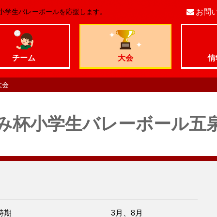
小学生バレーボールを応援します。
お問
コ
ン
チーム
大会
情
テ
大会
ン
み杯小学生バレーボール五
ツ
へ
移
動
時期
3月、8月