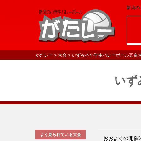
新潟の
がたレー
>
大会
>
いずみ杯小学生バレーボール五泉
いず
よく見られている大会
おおよその開催