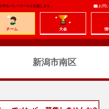
小学生バレーボールを応援します。
お問
コ
ン
チーム
大会
情
テ
ン
新潟市南区
ツ
へ
移
動