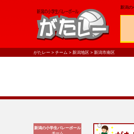
新潟の
がたレー
>
チーム
>
新潟地区
>
新潟市南区
新潟の小学生バレーボール
チーム